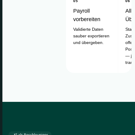
05
06
Payroll
Alle
vorbereiten
Übe
Validierte Daten
Statu
sauber exportieren
Zusa
und übergeben.
offe
Posi
— je
tran
KI als Beschleuniger