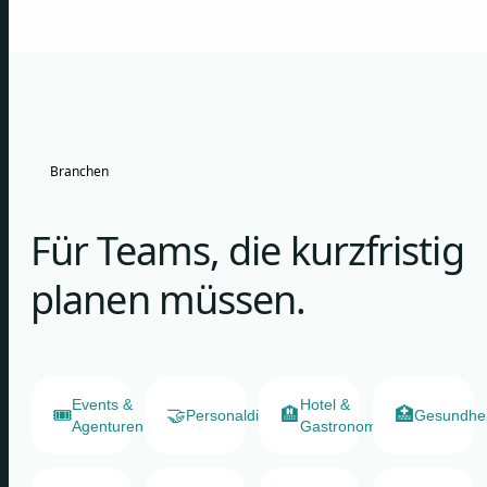
Branchen
Für Teams, die kurzfristig
planen müssen.
Events &
Hotel &
🎟️
🤝
🏨
🏥
Personaldienstleister
Gesundhe
Agenturen
Gastronomie