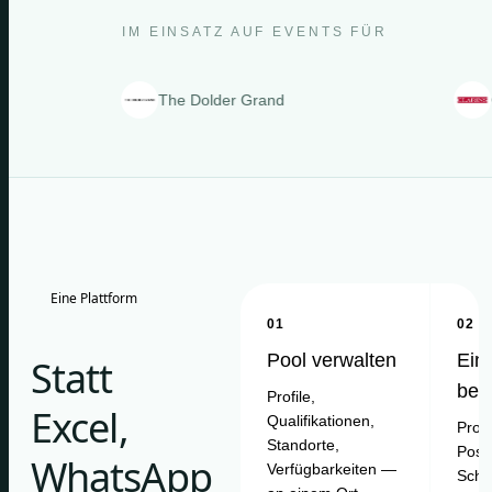
IM EINSATZ AUF EVENTS FÜR
The Dolder Grand
Clarins
Eine Plattform
01
02
Pool verwalten
Ein
Statt
bes
Profile,
Excel,
Qualifikationen,
Proje
Standorte,
Posit
WhatsApp
Verfügbarkeiten —
Schi