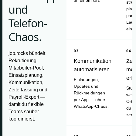
an einem Ort.
struk
und
plan
pass
Telefon-
Leut
einl
Chaos.
03
04
job.rocks bündelt
Rekrutierung,
Kommunikation
Zei
Mitarbeiter-Pool,
automatisieren
mob
Einsatzplanung,
erf
Einladungen,
Kommunikation,
Updates und
Stun
Zeiterfassung und
Rückmeldungen
werd
Payroll-Export —
per App — ohne
Ort e
damit du flexible
WhatsApp-Chaos.
du pr
Teams sauber
zentr
koordinierst.