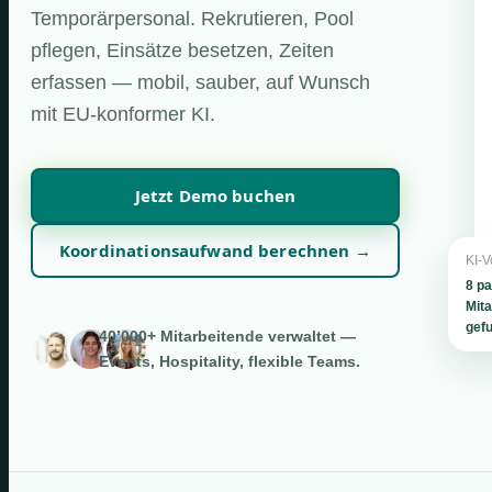
Temporärpersonal. Rekrutieren, Pool
pflegen, Einsätze besetzen, Zeiten
erfassen — mobil, sauber, auf Wunsch
mit EU-konformer KI.
Jetzt Demo buchen
Koordinationsaufwand berechnen →
KI-V
8 p
Mita
gef
40’000+ Mitarbeitende verwaltet —
Events, Hospitality, flexible Teams.