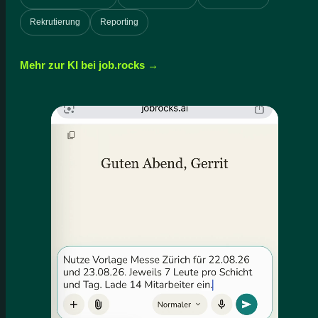
Rekrutierung
Reporting
Mehr zur KI bei job.rocks →