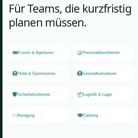
Für Teams, die kurzfristig
planen müssen.
🎟️
🤝
Events & Agenturen
Personaldienstleister
🏨
🏥
Hotel & Gastronomie
Gesundheitswesen
🛡️
📦
Sicherheitsdienste
Logistik & Lager
✨
🍽️
Reinigung
Catering