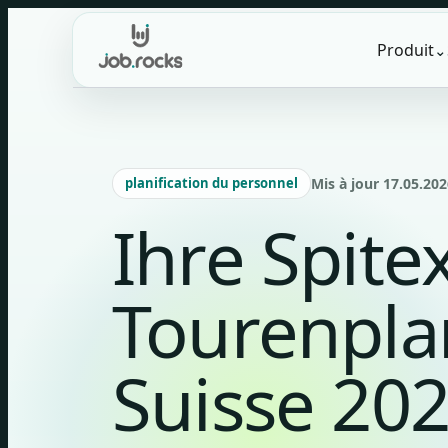
Skip
to
Produit
⌄
content
planification du personnel
Mis à jour 17.05.202
Ihre Spite
Tourenpla
Suisse 20