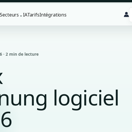
Secteurs
IA
Tarifs
Intégrations
⌄
6 · 2 min de lecture
x
nung logiciel
26