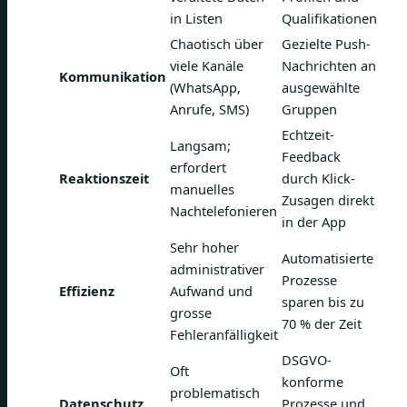
in Listen
Qualifikationen
Chaotisch über
Gezielte Push-
viele Kanäle
Nachrichten an
Kommunikation
(WhatsApp,
ausgewählte
Anrufe, SMS)
Gruppen
Echtzeit-
Langsam;
Feedback
erfordert
Reaktionszeit
durch Klick-
manuelles
Zusagen direkt
Nachtelefonieren
in der App
Sehr hoher
Automatisierte
administrativer
Prozesse
Effizienz
Aufwand und
sparen bis zu
grosse
70 % der Zeit
Fehleranfälligkeit
DSGVO-
Oft
konforme
problematisch
Datenschutz
Prozesse und