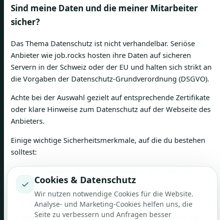
Sind meine Daten und die meiner Mitarbeiter
sicher?
Das Thema Datenschutz ist nicht verhandelbar. Seriöse
Anbieter wie job.rocks hosten ihre Daten auf sicheren
Servern in der Schweiz oder der EU und halten sich strikt an
die Vorgaben der Datenschutz-Grundverordnung (DSGVO).
Achte bei der Auswahl gezielt auf entsprechende Zertifikate
oder klare Hinweise zum Datenschutz auf der Webseite des
Anbieters.
Einige wichtige Sicherheitsmerkmale, auf die du bestehen
solltest:
Verschlüsselte Datenübertragung:
Alle Daten zwischen
Cookies & Datenschutz
der App und dem Server müssen ausnahmslos
✓
Wir nutzen notwendige Cookies für die Website.
verschlüsselt sein.
Analyse- und Marketing-Cookies helfen uns, die
Rechtemanagement:
Du brauchst die volle Kontrolle
Seite zu verbessern und Anfragen besser
darüber, wer welche Daten sehen und bearbeiten darf.