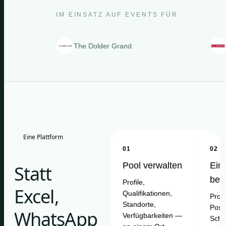
IM EINSATZ AUF EVENTS FÜR
The Dolder Grand
Clarins
Eine Plattform
01
02
Pool verwalten
Ein
Statt
bes
Profile,
Excel,
Qualifikationen,
Proje
Standorte,
Posit
WhatsApp
Verfügbarkeiten —
Schi