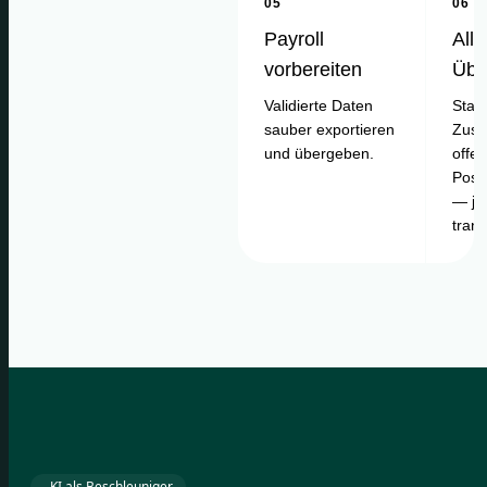
05
06
Payroll
Alle
vorbereiten
Übe
Validierte Daten
Statu
sauber exportieren
Zusa
und übergeben.
offe
Posi
— je
tran
KI als Beschleuniger