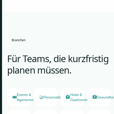
Branchen
Für Teams, die kurzfristig
planen müssen.
Events &
Hotel &
🎟️
🤝
🏨
🏥
Personaldienstleister
Gesundhe
Agenturen
Gastronomie