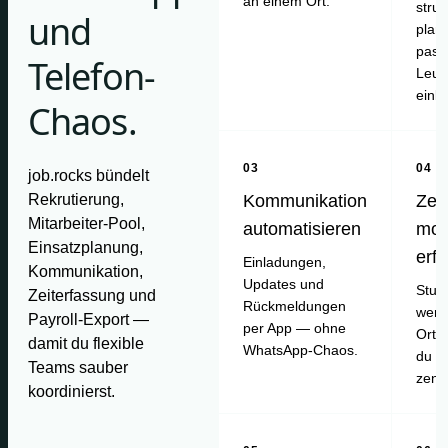
an einem Ort.
struk
und
plan
pass
Telefon-
Leut
einl
Chaos.
03
04
job.rocks bündelt
Rekrutierung,
Kommunikation
Zei
Mitarbeiter-Pool,
automatisieren
mob
Einsatzplanung,
erf
Einladungen,
Kommunikation,
Updates und
Stun
Zeiterfassung und
Rückmeldungen
werd
Payroll-Export —
per App — ohne
Ort e
damit du flexible
WhatsApp-Chaos.
du pr
Teams sauber
zentr
koordinierst.