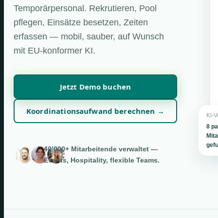
Temporärpersonal. Rekrutieren, Pool
pflegen, Einsätze besetzen, Zeiten
erfassen — mobil, sauber, auf Wunsch
mit EU-konformer KI.
Jetzt Demo buchen
Koordinationsaufwand berechnen →
KI-V
8 p
Mita
gef
40’000+ Mitarbeitende verwaltet —
Events, Hospitality, flexible Teams.