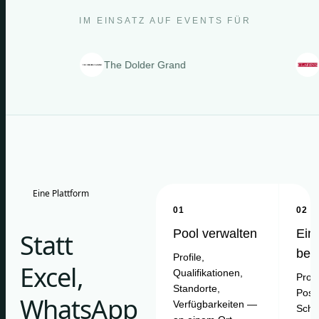
IM EINSATZ AUF EVENTS FÜR
The Dolder Grand
Clarins
Eine Plattform
01
02
Pool verwalten
Ein
Statt
bes
Profile,
Excel,
Qualifikationen,
Proje
Standorte,
Posit
WhatsApp
Verfügbarkeiten —
Schi