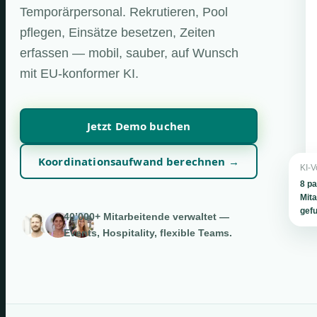
Temporärpersonal. Rekrutieren, Pool
pflegen, Einsätze besetzen, Zeiten
erfassen — mobil, sauber, auf Wunsch
mit EU-konformer KI.
Jetzt Demo buchen
Koordinationsaufwand berechnen →
KI-V
8 p
Mita
gef
40’000+ Mitarbeitende verwaltet —
Events, Hospitality, flexible Teams.