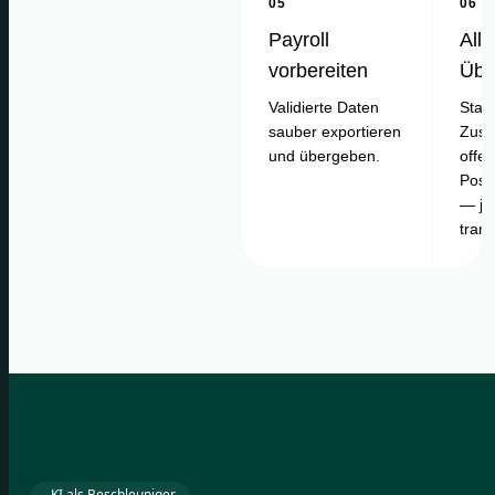
05
06
Payroll
Alle
vorbereiten
Übe
Validierte Daten
Statu
sauber exportieren
Zusa
und übergeben.
offe
Posi
— je
tran
KI als Beschleuniger