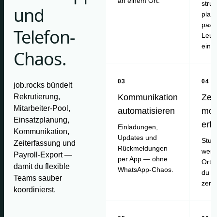
an einem Ort.
struk
und
plan
pass
Telefon-
Leut
einl
Chaos.
03
04
job.rocks bündelt
Rekrutierung,
Kommunikation
Zei
Mitarbeiter-Pool,
automatisieren
mob
Einsatzplanung,
erf
Einladungen,
Kommunikation,
Updates und
Stun
Zeiterfassung und
Rückmeldungen
werd
Payroll-Export —
per App — ohne
Ort e
damit du flexible
WhatsApp-Chaos.
du pr
Teams sauber
zentr
koordinierst.