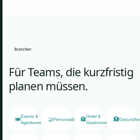
Branchen
Für Teams, die kurzfristig
planen müssen.
Events &
Hotel &
🎟️
🤝
🏨
🏥
Personaldienstleister
Gesundhe
Agenturen
Gastronomie