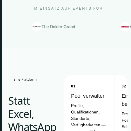
IM EINSATZ AUF EVENTS FÜR
The Dolder Grand
Clarins
Eine Plattform
01
02
Pool verwalten
Ein
Statt
bes
Profile,
Excel,
Qualifikationen,
Proje
Standorte,
Posit
WhatsApp
Verfügbarkeiten —
Schi