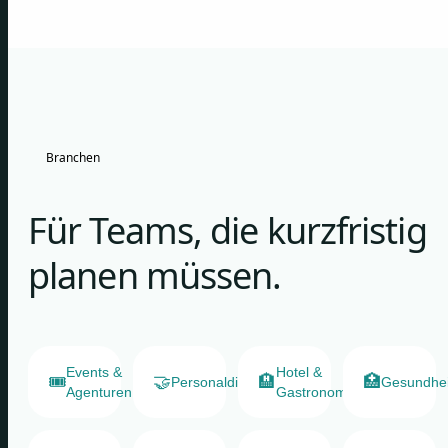
Branchen
Für Teams, die kurzfristig
planen müssen.
Events &
Hotel &
🎟️
🤝
🏨
🏥
Personaldienstleister
Gesundhe
Agenturen
Gastronomie