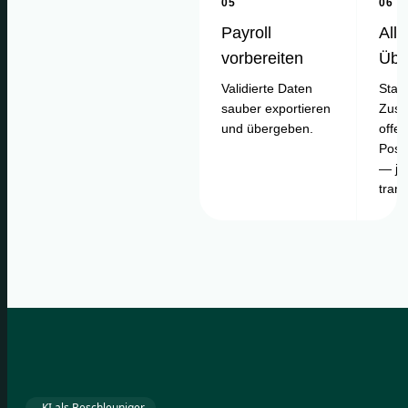
05
06
Payroll
Alle
vorbereiten
Übe
Validierte Daten
Statu
sauber exportieren
Zusa
und übergeben.
offe
Posi
— je
tran
KI als Beschleuniger