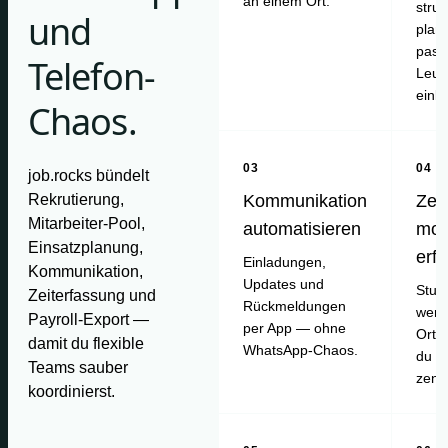
an einem Ort.
struk
und
plan
pass
Telefon-
Leut
einl
Chaos.
03
04
job.rocks bündelt
Rekrutierung,
Kommunikation
Zei
Mitarbeiter-Pool,
automatisieren
mob
Einsatzplanung,
erf
Einladungen,
Kommunikation,
Updates und
Stun
Zeiterfassung und
Rückmeldungen
werd
Payroll-Export —
per App — ohne
Ort e
damit du flexible
WhatsApp-Chaos.
du pr
Teams sauber
zentr
koordinierst.