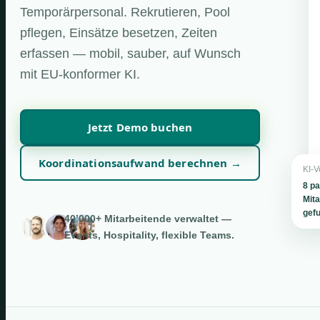
Temporärpersonal. Rekrutieren, Pool
pflegen, Einsätze besetzen, Zeiten
erfassen — mobil, sauber, auf Wunsch
mit EU-konformer KI.
Jetzt Demo buchen
Koordinationsaufwand berechnen →
KI-V
8 p
Mita
gef
40’000+ Mitarbeitende verwaltet —
Events, Hospitality, flexible Teams.