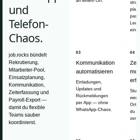
an einem Ort.
struk
und
plan
pass
Telefon-
Leut
einl
Chaos.
03
04
job.rocks bündelt
Rekrutierung,
Kommunikation
Zei
Mitarbeiter-Pool,
automatisieren
mob
Einsatzplanung,
erf
Einladungen,
Kommunikation,
Updates und
Stun
Zeiterfassung und
Rückmeldungen
werd
Payroll-Export —
per App — ohne
Ort e
damit du flexible
WhatsApp-Chaos.
du pr
Teams sauber
zentr
koordinierst.