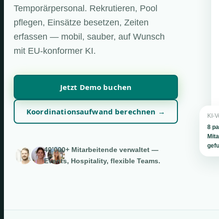
Temporärpersonal. Rekrutieren, Pool
pflegen, Einsätze besetzen, Zeiten
erfassen — mobil, sauber, auf Wunsch
mit EU-konformer KI.
Jetzt Demo buchen
Koordinationsaufwand berechnen →
KI-V
8 p
Mita
gef
40’000+ Mitarbeitende verwaltet —
Events, Hospitality, flexible Teams.