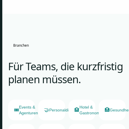
Branchen
Für Teams, die kurzfristig
planen müssen.
Events &
Hotel &
🎟️
🤝
🏨
🏥
Personaldienstleister
Gesundhe
Agenturen
Gastronomie