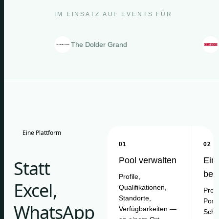
IM EINSATZ AUF EVENTS FÜR
The Dolder Grand
Clarin
Eine Plattform
01
02
Pool verwalten
Ein
Statt
bes
Profile,
Excel,
Qualifikationen,
Proje
Standorte,
Posit
WhatsApp
Verfügbarkeiten —
Schi