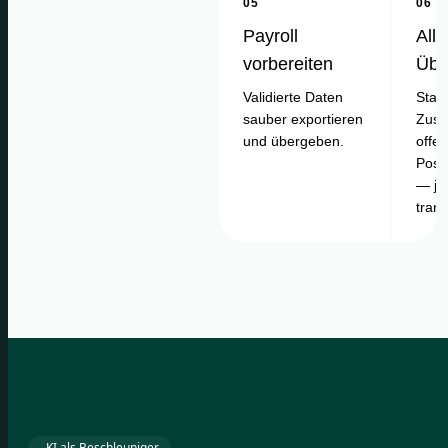
05
06
Payroll
Alle
vorbereiten
Übe
Validierte Daten
Statu
sauber exportieren
Zusa
und übergeben.
offe
Posi
— je
tran
KI als Beschleuniger