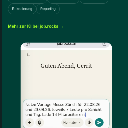
Rekrutierung
Reporting
Mehr zur KI bei job.rocks →