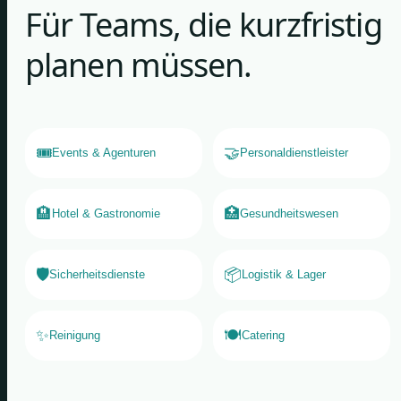
Für Teams, die kurzfristig
planen müssen.
🎟️
🤝
Events & Agenturen
Personaldienstleister
🏨
🏥
Hotel & Gastronomie
Gesundheitswesen
🛡️
📦
Sicherheitsdienste
Logistik & Lager
✨
🍽️
Reinigung
Catering