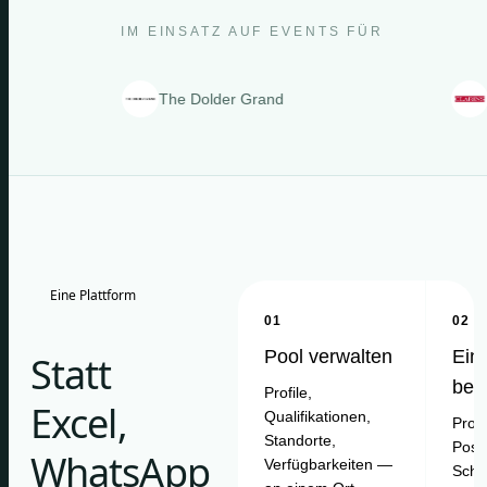
IM EINSATZ AUF EVENTS FÜR
The Dolder Grand
Clarins
Eine Plattform
01
02
Pool verwalten
Ein
Statt
bes
Profile,
Excel,
Qualifikationen,
Proje
Standorte,
Posit
WhatsApp
Verfügbarkeiten —
Schi