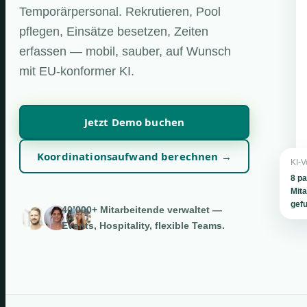
Temporärpersonal. Rekrutieren, Pool
pflegen, Einsätze besetzen, Zeiten
erfassen — mobil, sauber, auf Wunsch
mit EU-konformer KI.
Jetzt Demo buchen
Koordinationsaufwand berechnen →
KI-V
8 p
Mita
gef
40’000+ Mitarbeitende verwaltet —
Events, Hospitality, flexible Teams.