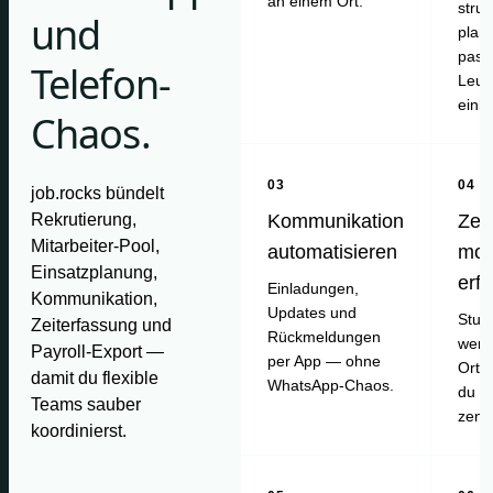
an einem Ort.
struk
und
plan
pass
Telefon-
Leut
einl
Chaos.
03
04
job.rocks bündelt
Rekrutierung,
Kommunikation
Zei
Mitarbeiter-Pool,
automatisieren
mob
Einsatzplanung,
erf
Einladungen,
Kommunikation,
Updates und
Stun
Zeiterfassung und
Rückmeldungen
werd
Payroll-Export —
per App — ohne
Ort e
damit du flexible
WhatsApp-Chaos.
du pr
Teams sauber
zentr
koordinierst.