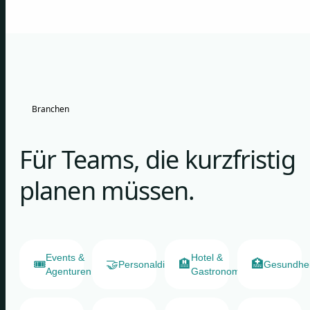
Branchen
Für Teams, die kurzfristig
planen müssen.
Events &
Hotel &
🎟️
🤝
🏨
🏥
Personaldienstleister
Gesundhe
Agenturen
Gastronomie