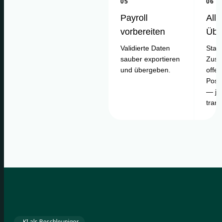
05
06
Payroll
Alle
vorbereiten
Übe
Validierte Daten
Statu
sauber exportieren
Zusa
und übergeben.
offe
Posi
— je
tran
KI als Beschleuniger