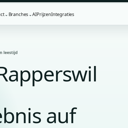
ct
Branches
AI
Prijzen
Integraties
⌄
⌄
n leestijd
Rapperswil
bnis auf