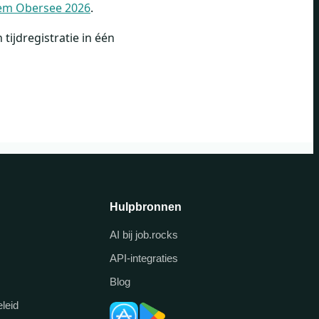
dem Obersee 2026
.
tijdregistratie in één
Hulpbronnen
AI bij job.rocks
API-integraties
Blog
leid