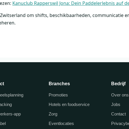
 lezen:
Kanuclub Rapperswil Jona: Dein Paddelerlebnis auf 
 Zwitserland om shifts, beschikbaarheden, communicatie en 
eheren.
ct
Branches
Bedrijf
eelsplanning
Promoties
Over ons
racking
Hotels en foodservice
Jobs
erkers-app
Zorg
Contact
abel
Eventlocaties
Privacybe