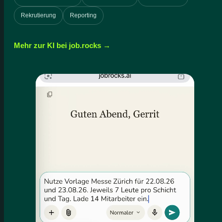
Rekrutierung
Reporting
Mehr zur KI bei job.rocks →