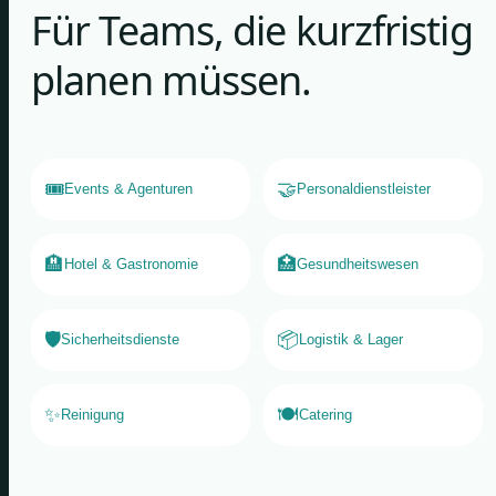
Für Teams, die kurzfristig
planen müssen.
🎟️
🤝
Events & Agenturen
Personaldienstleister
🏨
🏥
Hotel & Gastronomie
Gesundheitswesen
🛡️
📦
Sicherheitsdienste
Logistik & Lager
✨
🍽️
Reinigung
Catering