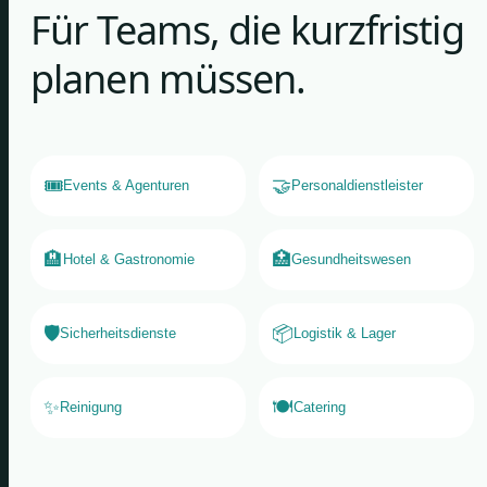
Für Teams, die kurzfristig
planen müssen.
🎟️
🤝
Events & Agenturen
Personaldienstleister
🏨
🏥
Hotel & Gastronomie
Gesundheitswesen
🛡️
📦
Sicherheitsdienste
Logistik & Lager
✨
🍽️
Reinigung
Catering