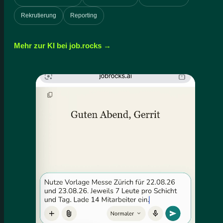
Rekrutierung
Reporting
Mehr zur KI bei job.rocks →