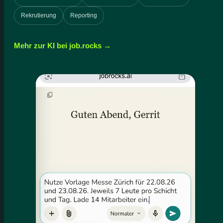
Rekrutierung
Reporting
Mehr zur KI bei job.rocks →