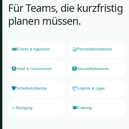
Für Teams, die kurzfristig
planen müssen.
🎟️
🤝
Events & Agenturen
Personaldienstleister
🏨
🏥
Hotel & Gastronomie
Gesundheitswesen
🛡️
📦
Sicherheitsdienste
Logistik & Lager
✨
🍽️
Reinigung
Catering