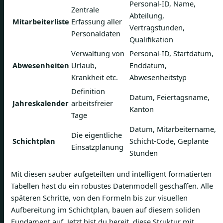
Personal-ID, Name,
Zentrale
Abteilung,
Mitarbeiterliste
Erfassung aller
Vertragstunden,
Personaldaten
Qualifikation
Verwaltung von
Personal-ID, Startdatum,
Abwesenheiten
Urlaub,
Enddatum,
Krankheit etc.
Abwesenheitstyp
Definition
Datum, Feiertagsname,
Jahreskalender
arbeitsfreier
Kanton
Tage
Datum, Mitarbeitername,
Die eigentliche
Schichtplan
Schicht-Code, Geplante
Einsatzplanung
Stunden
Mit diesen sauber aufgeteilten und intelligent formatierten
Tabellen hast du ein robustes Datenmodell geschaffen. Alle
späteren Schritte, von den Formeln bis zur visuellen
Aufbereitung im Schichtplan, bauen auf diesem soliden
Fundament auf. Jetzt bist du bereit, diese Struktur mit