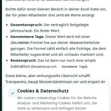
Richte dafür einen kleinen Bereich in deiner Excel-Datei ein,
der für jeden Mitarbeiter drei zentrale Werte anzeigt:
Gesamtanspruch:
Der vertraglich festgelegte
Jahresurlaub. Ein fester Wert.
Genommene Tage:
Dieser Wert wird mit einer
-Formel live aus deiner Abwesenheitsliste
ZÄHLENWENNS
gezogen. Die Formel zählt einfach alle Einträge, die dem
Mitarbeiter zugeordnet und als «Urlaub» markiert sind.
Restanspruch:
Das ist dann nur noch eine simple
Subtraktion (
).
Gesamtanspruch - Genommene Tage
Diese kleine, aber wirkungsvolle Übersicht schafft
Transparenz, beugt Missverständnissen vor und erspart dir
endlose Diskussionen am Jahresende. Du hast jederzeit eine
Cookies & Datenschutz
✓
verlässliche Datengrundlage zur Hand.
Wir nutzen notwendige Cookies für die Website.
Analyse- und Marketing-Cookies helfen uns, die
Wann deine Excel-Planung an ihre
Seite zu verbessern und Anfragen besser