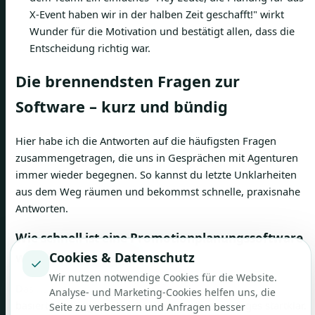
X-Event haben wir in der halben Zeit geschafft!" wirkt
Wunder für die Motivation und bestätigt allen, dass die
Entscheidung richtig war.
Die brennendsten Fragen zur
Software – kurz und bündig
Hier habe ich die Antworten auf die häufigsten Fragen
zusammengetragen, die uns in Gesprächen mit Agenturen
immer wieder begegnen. So kannst du letzte Unklarheiten
aus dem Weg räumen und bekommst schnelle, praxisnahe
Antworten.
Wie schnell ist eine Promotionplanungssoftware
Cookies & Datenschutz
wirklich einsatzbereit?
✓
Wir nutzen notwendige Cookies für die Website.
Das hängt stark vom Anbieter ab, aber eine gute cloud-
Analyse- und Marketing-Cookies helfen uns, die
basierte Lösung ist oft schon innerhalb eines Tages startklar.
Seite zu verbessern und Anfragen besser