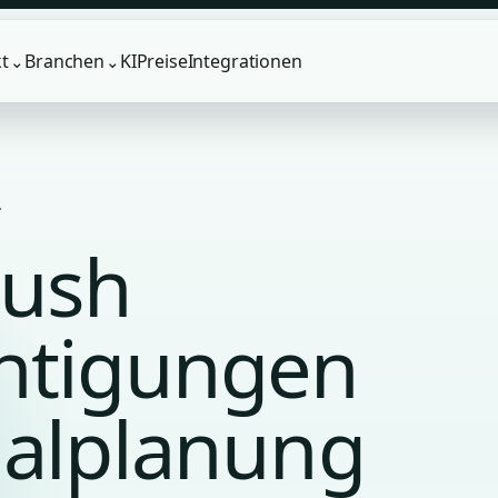
t
Branchen
KI
Preise
Integrationen
⌄
⌄
.
Push
htigungen
nalplanung