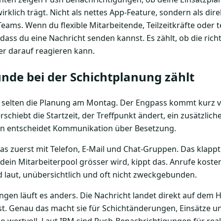
irklich trägt. Nicht als nettes App-Feature, sondern als dir
Teams. Wenn du flexible Mitarbeitende, Teilzeitkräfte oder
, dass du eine Nachricht senden kannst. Es zählt, ob die rich
er darauf reagieren kann.
nde bei der Schichtplanung zählt
t selten die Planung am Montag. Der Engpass kommt kurz 
rschiebt die Startzeit, der Treffpunkt ändert, ein zusätzlich
Dann entscheidet Kommunikation über Besetzung.
as zuerst mit Telefon, E-Mail und Chat-Gruppen. Das klappt
ein Mitarbeiterpool grösser wird, kippt das. Anrufe kosten
d laut, unübersichtlich und oft nicht zweckgebunden.
ngen läuft es anders. Die Nachricht landet direkt auf dem 
ist. Genau das macht sie für Schichtänderungen, Einsätze u
 wertvoll. Laut IBM sind Push-Benachrichtigungen für rea