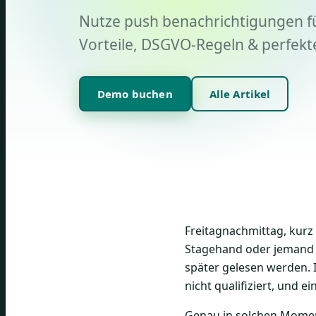
Nutze push benachrichtigungen fü
Vorteile, DSGVO-Regeln & perfekt
Demo buchen
Alle Artikel
Freitagnachmittag, kurz 
Stagehand oder jemand f
später gelesen werden. 
nicht qualifiziert, und 
Genau in solchen Momen