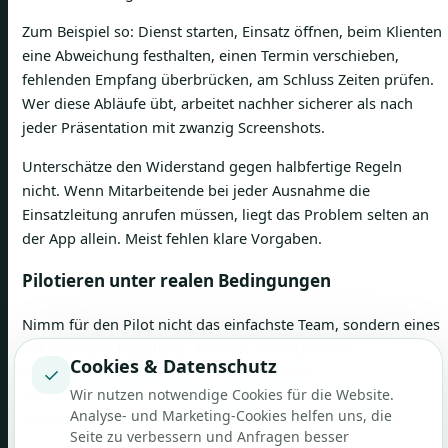
Zum Beispiel so: Dienst starten, Einsatz öffnen, beim Klienten
eine Abweichung festhalten, einen Termin verschieben,
fehlenden Empfang überbrücken, am Schluss Zeiten prüfen.
Wer diese Abläufe übt, arbeitet nachher sicherer als nach
jeder Präsentation mit zwanzig Screenshots.
Unterschätze den Widerstand gegen halbfertige Regeln
nicht. Wenn Mitarbeitende bei jeder Ausnahme die
Einsatzleitung anrufen müssen, liegt das Problem selten an
der App allein. Meist fehlen klare Vorgaben.
Pilotieren unter realen Bedingungen
Nimm für den Pilot nicht das einfachste Team, sondern eines
mit normaler Belastung. Also mit Teilzeitpensen,
Cookies & Datenschutz
✓
kurzfristigen Änderungen und gemischten Leistungsarten.
Wir nutzen notwendige Cookies für die Website.
Nur dann siehst du, ob die App auch bei Personalmangel,
Analyse- und Marketing-Cookies helfen uns, die
Tourenverschiebungen und Zeitdruck sauber funktioniert.
Seite zu verbessern und Anfragen besser