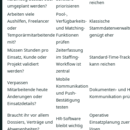
reichen
umgeplant werden?
priorisieren
Arbeiten viele
Pool-,
Aushilfen, Freelancer
Verfügbarkeits-
Klassische
oder
und Matching-
Stammdatenverwalt
Temporärmitarbeitende
Funktionen
genügt eher
mit?
prüfen
Müssen Stunden pro
Zeiterfassung
Einsatz, Kunde oder
im Staffing-
Standard-Time-Track
Projekt validiert
Workflow ist
kann reichen
werden?
zentral
Mobile
Verpassen
Kommunikation
Mitarbeitende heute
Dokumenten- und H
und Push-
Änderungen oder
Kommunikation prü
Bestätigung
Einsatzdetails?
testen
Braucht ihr vor allem
Operative
HR-Software
Dossiers, Verträge und
Einsatzplanung zuer
bleibt wichtig
Abwesenheiten?
lösen