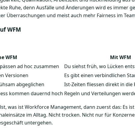
rfekte Ruhe, denn Ausfälle und Änderungen wird es immer 
ger Überraschungen und meist auch mehr Fairness im Team
 auf WFM
ne WFM
Mit WFM
ngpässen ad hoc zusammen
Du siehst früh, wo Lücken ent
en Versionen
Es gibt einen verbindlichen St
mühsam abgeglichen
Ist-Zeiten fliessen direkt in di
rness kommen dauernd hoch
Regeln und Verteilungen werd
st, was ist Workforce Management, dann zuerst das: Es ist 
aleinsätze im Alltag. Nicht trocken. Nicht nur für Konzern
esgeschäft untergehen.