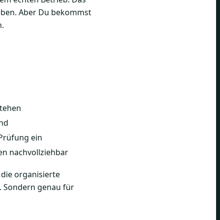
geben. Aber Du bekommst
.
stehen
and
e Prüfung ein
en nachvollziehbar
die organisierte
e. Sondern genau für