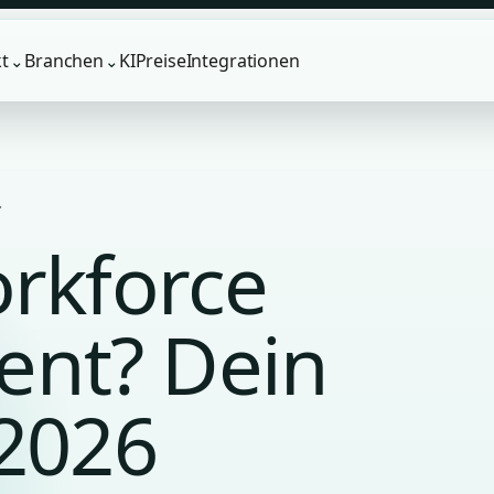
t
Branchen
KI
Preise
Integrationen
⌄
⌄
.
orkforce
nt? Dein
 2026