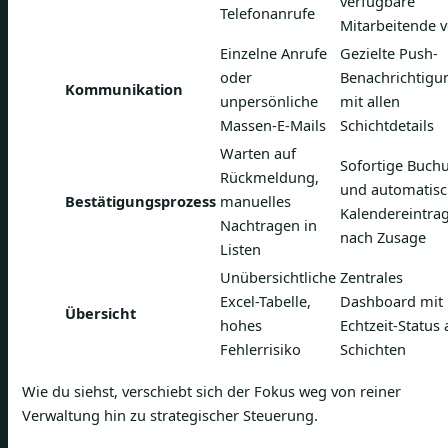
verfügbare
Telefonanrufe
Mitarbeitende v
Einzelne Anrufe
Gezielte Push-
oder
Benachrichtigu
Kommunikation
unpersönliche
mit allen
Massen-E-Mails
Schichtdetails
Warten auf
Sofortige Buch
Rückmeldung,
und automatisc
Bestätigungsprozess
manuelles
Kalendereintra
Nachtragen in
nach Zusage
Listen
Unübersichtliche
Zentrales
Excel-Tabelle,
Dashboard mit
Übersicht
hohes
Echtzeit-Status 
Fehlerrisiko
Schichten
Wie du siehst, verschiebt sich der Fokus weg von reiner
Verwaltung hin zu strategischer Steuerung.