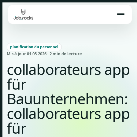
Skip
to
content
planification du personnel
Mis à jour 01.05.2026 · 2 min de lecture
collaborateurs app
für
Bauunternehmen:
collaborateurs app
für