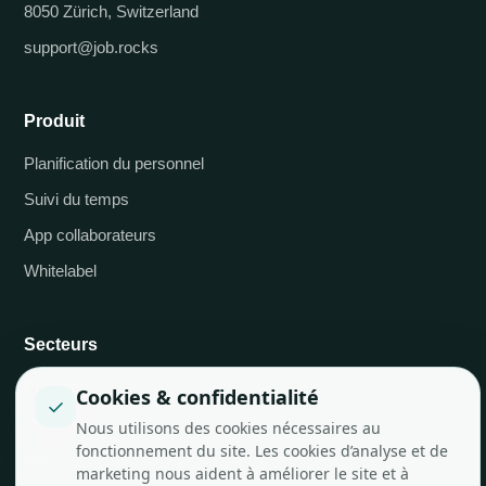
8050 Zürich, Switzerland
support@job.rocks
Produit
Planification du personnel
Suivi du temps
App collaborateurs
Whitelabel
Secteurs
Promotions
Cookies & confidentialité
✓
Hôtels et restauration
Nous utilisons des cookies nécessaires au
fonctionnement du site. Les cookies d’analyse et de
Santé
marketing nous aident à améliorer le site et à