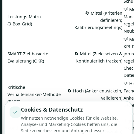
Schu
💡 M
🔄 Mittel (Kriterien
Leistungs‑Matrix
Mana
definieren;
(9‑Box‑Grid)
rege
Kalibrierungsmeetings)
Neub
💡 Mi
KPI‑D
SMART‑Ziel‑basierte
🔄 Mittel (Ziele setzen &
job.r
Evaluierung (OKR)
kontinuierlich tracken)
rege
Check
Date
💡 H
Kritische
🔄 Hoch (Anker entwickeln,
Fache
Verhaltensanker‑Methode
validieren)
Anker
(BARS)
Bewe
Cookies & Datenschutz
✓
💡 N
Wir nutzen notwendige Cookies für die Website.
Narrative /
digit
🔄 Mittel (laufende Notizen
Analyse- und Marketing-Cookies helfen uns, die
Kontinuierliche
Proze
Seite zu verbessern und Anfragen besser
erforderlich; Disziplin)